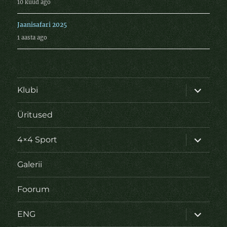
10 kuud ago
Jaanisafari 2025
1 aasta ago
laienda
Klubi
alamme
Üritused
laienda
4×4 Sport
alamme
Galerii
Foorum
laienda
ENG
alamme