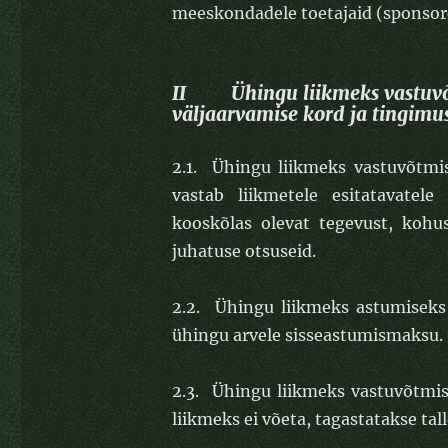
meeskondadele toetajaid (sponsor
II Ühingu liikmeks vastuvõt
väljaarvamise kord ja tingimu
2.1. Ühingu liikmeks vastuvõtmist 
vastab liikmetele esitatavatel
kooskõlas olevat tegevust, kohu
juhatuse otsuseid.
2.2. Ühingu liikmeks astumiseks e
ühingu arvele sisseastumismaksu.
2.3. Ühingu liikmeks vastuvõtmis
liikmeks ei võeta, tagastatakse ta