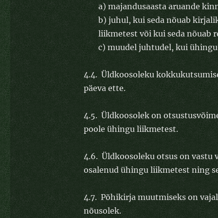
a) majandusaasta aruande kin
b) juhul, kui seda nõuab kirjal
liikmetest või kui seda nõuab 
c) muudel juhtudel, kui ühingu
4.4. Üldkoosoleku kokkukutsumisest
päeva ette.
4.5. Üldkoosolek on otsustusvõimel
poole ühingu liikmetest.
4.6. Üldkoosoleku otsus on vastu v
osalenud ühingu liikmetest ning s
4.7. Põhikirja muutmiseks on vaja
nõusolek.