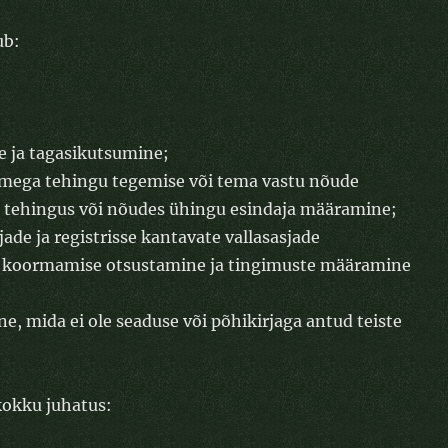
ub:
e ja tagasikutsumine;
ikmega tehingu tegemise või tema vastu nõude
es tehingus või nõudes ühingu esindaja määramine;
ade ja registrisse kantavate vallasasjade
a koormamise otsustamine ja tingimuste määramine
, mida ei ole seaduse või põhikirjaga antud teiste
kokku juhatus: