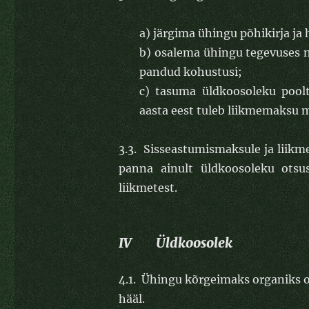
a) järgima ühingu põhikirja ja 
b) osalema ühingu tegevuses n
pandud kohustusi;
c) tasuma üldkoosoleku pool
aasta eest tuleb liikmemaksu ma
3.3. Sisseastumismaksule ja liikm
panna ainult üldkoosoleku otsu
liikmetest.
IV Üldkoosolek
4.1. Ühingu kõrgeimaks organiks o
hääl.