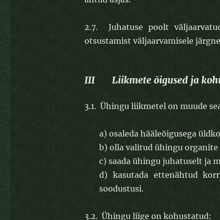
2.7. Juhatuse poolt väljaarvat
otsustamist väljaarvamisele järgn
III Liikmete õigused ja koh
3.1. Ühingu liikmetel on muude sea
a) osaleda hääleõigusega üldk
b) olla valitud ühingu organite
c) saada ühingu juhatuselt ja 
d) kasutada ettenähtud korr
soodustusi.
3.2. Ühingu liige on kohustatud: