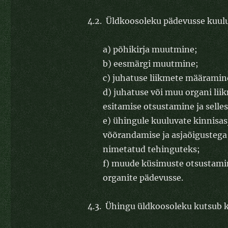
4.2. Üldkoosoleku pädevusse kuul
a) põhikirja muutmine;
b) eesmärgi muutmine;
c) juhatuse liikmete määramin
d) juhatuse või muu organi li
esitamise otsustamine ja sell
e) ühingule kuuluvate kinnisasj
võõrandamise ja asjaõigusteg
nimetatud tehinguteks;
f) muude küsimuste otsustamine
organite pädevusse.
4.3. Ühingu üldkoosoleku kutsub 