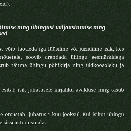
eid).
mise ning ühingust väljaastumise ning
sed
võib taotleda iga füüsiline või juriidiline isik, kes
e nõuetele, soovib arendada ühingu eesmärkidega
stub täitma ühingu põhikirja ning üldkoosoleku ja
sitab isik juhatusele kirjaliku avalduse ning tasub
e otsustab juhatus 1 kuu jooksul. Kui isikut ühingu
lle sisseastumismaks.