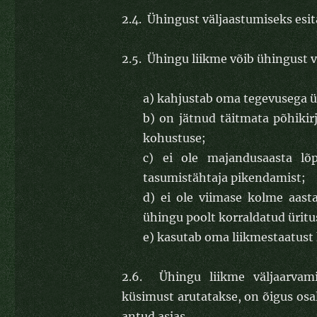
2.4. Ühingust väljaastumiseks esita
2.5. Ühingu liikme võib ühingust vä
a) kahjustab oma tegevusega 
b) on jätnud täitmata põhikir
kohustuse;
c) ei ole majandusaasta lõ
tasumistähtaja pikendamist;
d) ei ole viimase kolme aast
ühingu poolt korraldatud üritu
e) kasutab oma liikmestaatust
2.6. Ühingu liikme väljaarvamis
küsimust arutatakse, on õigus osa
antud asjas.