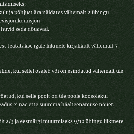
nitamiseks;
ikult ja põhjust ära näidates vähemalt 2 ühingu
revisjonikomisjon;
 huvid seda nõuavad.
 teatatakse igale liikmele kirjalikult vähemalt 7
ine, kui sellel osaleb või on esindatud vähemalt üle
õetud, kui selle poolt on üle poole koosolekul
eadus ei näe ette suurema häälteenamuse nõuet.
lik 2/3 ja eesmärgi muutmiseks 9/10 ühingu liikmete