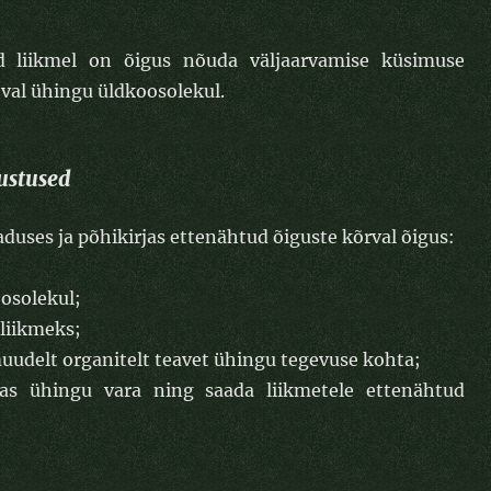
ud liikmel on õigus nõuda väljaarvamise küsimuse
eval ühingu üldkoosolekul.
ustused
duses ja põhikirjas ettenähtud õiguste kõrval õigus:
oosolekul;
 liikmeks;
muudelt organitelt teavet ühingu tegevuse kohta;
as ühingu vara ning saada liikmetele ettenähtud