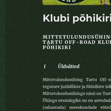
Klubi põhikir
MITTETULUNDUSÜHIN
TARTU OFF-ROAD KLU
PÕHIKIRI
I Üldsätted
Mittetulundusühing Tartu Off-r
tegutsev juriidiliste ja füüsiliste 
Mittetulundusühingu nimi on Tart
Ühingu eesmärgiks on on arendada,
(rahastada) meeskondade võistl