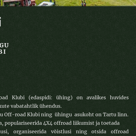
i
GU
BI
oad Klubi (edaspidi: ühing) on avalikes huvides
isikute vabatahtlik ühendus.
u Off-road Klubi ning ühingu asukoht on Tartu linn.
 populariseerida 4X4 offroad liikumist ja toetada
usi, organiseerida võistlusi ning otsida offroad