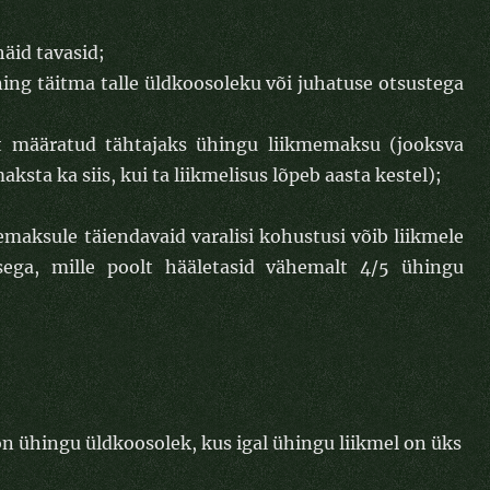
häid tavasid;
ing täitma talle üldkoosoleku või juhatuse otsustega
t määratud tähtajaks ühingu liikmemaksu (jooksva
ksta ka siis, kui ta liikmelisus lõpeb aasta kestel);
emaksule täiendavaid varalisi kohustusi võib liikmele
sega, mille poolt hääletasid vähemalt 4/5 ühingu
n ühingu üldkoosolek, kus igal ühingu liikmel on üks