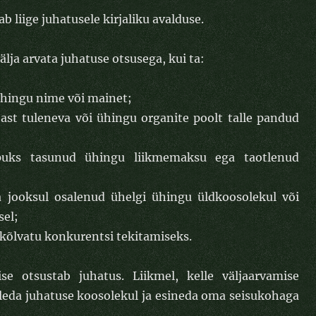
b liige juhatusele kirjaliku avalduse.
lja arvata juhatuse otsusega, kui ta:
ühingu nime või mainet;
jast tuleneva või ühingu organite poolt talle pandud
puks tasunud ühingu liikmemaksu ega taotlenud
a jooksul osalenud ühelgi ühingu üldkoosolekul või
sel;
 kõlvatu konkurentsi tekitamiseks.
e otsustab juhatus. Liikmel, kelle väljaarvamise
leda juhatuse koosolekul ja esineda oma seisukohaga