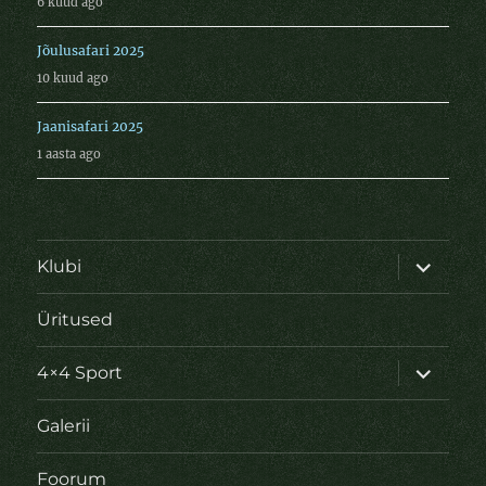
6 kuud ago
Jõulusafari 2025
10 kuud ago
Jaanisafari 2025
1 aasta ago
laienda
Klubi
alamme
Üritused
laienda
4×4 Sport
alamme
Galerii
Foorum