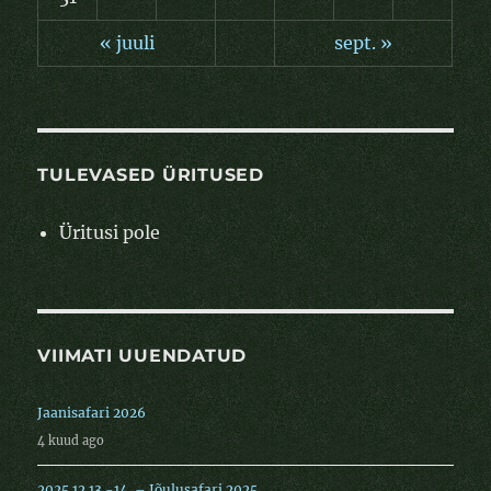
« juuli
sept. »
TULEVASED ÜRITUSED
Üritusi pole
VIIMATI UUENDATUD
Jaanisafari 2026
4 kuud ago
2025.12.13.-14. – Jõulusafari 2025