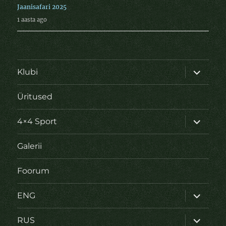
Jaanisafari 2025
1 aasta ago
laienda
Klubi
alamme
Üritused
laienda
4×4 Sport
alamme
Galerii
Foorum
laienda
ENG
alamme
laienda
RUS
alamme