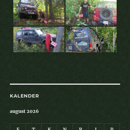
KALENDER
august 2026
E
T
K
N
R
L
P