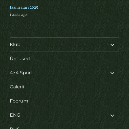
Jaanisafari 2025
1 aasta ago
laienda
Klubi
alamme
Üritused
laienda
4×4 Sport
alamme
Galerii
Foorum
laienda
ENG
alamme
laienda