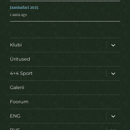
Jaanisafari 2025
1 aasta ago
laienda
Klubi
alamme
Üritused
laienda
4×4 Sport
alamme
Galerii
Foorum
laienda
ENG
alamme
laienda