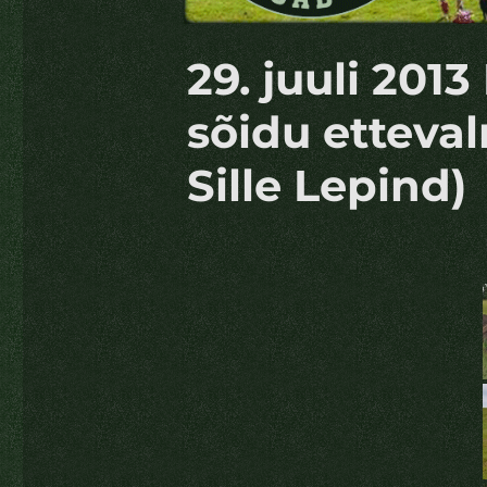
29. juuli 201
sõidu etteval
Sille Lepind)