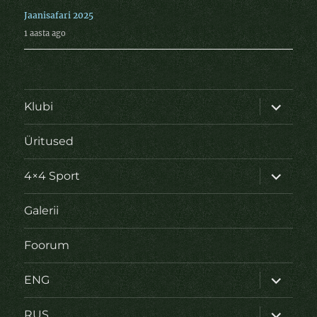
Jaanisafari 2025
1 aasta ago
laienda
Klubi
alamme
Üritused
laienda
4×4 Sport
alamme
Galerii
Foorum
laienda
ENG
alamme
laienda
RUS