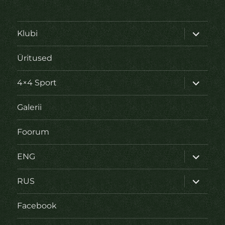
laienda
Klubi
alamme
Üritused
laienda
4×4 Sport
alamme
Galerii
Foorum
laienda
ENG
alamme
laienda
RUS
alamme
Facebook