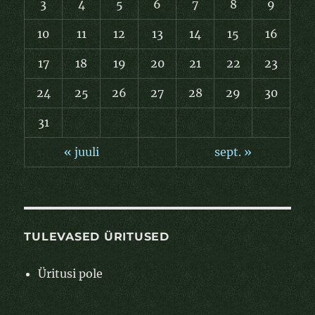
3
4
5
6
7
8
9
10
11
12
13
14
15
16
17
18
19
20
21
22
23
24
25
26
27
28
29
30
31
« juuli
sept. »
TULEVASED ÜRITUSED
Üritusi pole