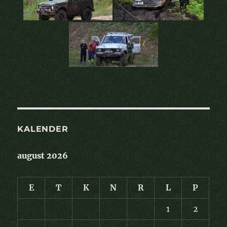
KALENDER
august 2026
E
T
K
N
R
L
P
1
2