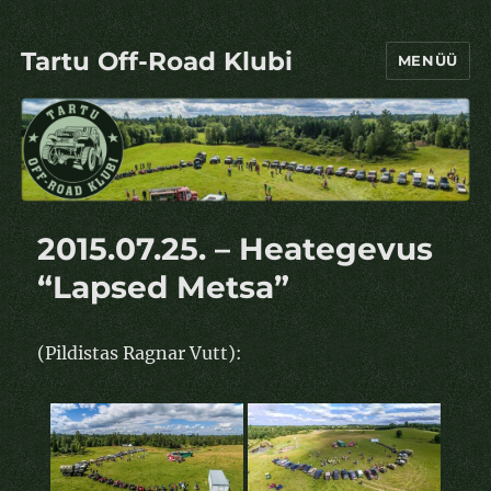
Tartu Off-Road Klubi
MENÜÜ
2015.07.25. – Heategevus
“Lapsed Metsa”
(Pildistas Ragnar Vutt):