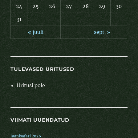
24
25
26
27
28
29
30
31
« juuli
sept. »
TULEVASED ÜRITUSED
Üritusi pole
VIIMATI UUENDATUD
Jaanisafari 2026