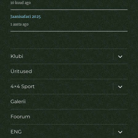
10 kuud ago
Jaanisafari 2025
1 aasta ago
laienda
Klubi
alamme
Üritused
laienda
4×4 Sport
alamme
Galerii
Foorum
laienda
ENG
alamme