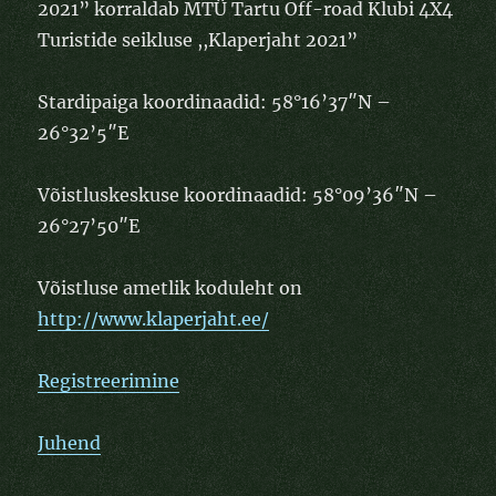
2021” korraldab MTÜ Tartu Off-road Klubi 4X4
Turistide seikluse ,,Klaperjaht 2021”
Stardipaiga koordinaadid:
58°16’37″N –
26°32’5″E
Võistluskeskuse koordinaadid: 58°09’36″N –
26°27’50″E
Võistluse ametlik koduleht on
http://www.klaperjaht.ee/
Registreerimine
Juhend