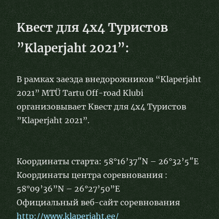
Kвест для 4х4 Туристов
”Klaperjaht 2021”:
В рамках заезда внедорожников “Klaperjaht
2021” MTÜ Tartu Off-road Klubi
организовывает Kвест для 4х4 Туристов
”Klaperjaht 2021”.
Координаты cтартa:
58°16’37″N – 26°32’5″E
Координаты центрa соревнования :
58°09’36”N – 26°27’50”E
Официальный веб-сайт соревнования
http://www.klaperjaht.ee/