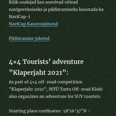
Kõik osalejad kes soovivad võivad
navigeerimiseks ja pildistamiseks kasutada ka
NaviCup-i
NaviCup Kasutusjuhend
Pildistamise juhend
4×4 Tourists’ adventure
”Klaperjaht 2021”:
As part of 4×4 off-road competition
”Klaperjaht 2021”, MTÜ Tartu Off-road Klubi
also organizes an adventure for SUV tourists
Starting place cordinates:
58°16’37″N –