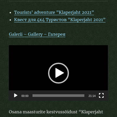
Tourists’ adventure ”Klaperjaht 2021”
Kвест для 4х4 Туристов ”Klaperjaht 2021”
Galerii – Gallery – Галерея
Videoesitaja
00:00
21:14
Osana maasturite kestvussõidust “Klaperjaht