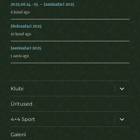
2025.06.14.-15. – Jaanisafari 2025
6 kuud ago
Jõulusafari 2025
10 kuud ago
Jaanisafari 2025
1 aasta ago
laienda
Klubi
alamme
Üritused
laienda
4×4 Sport
alamme
Galerii