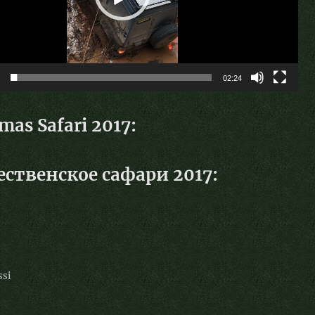
02:24
mas Safari 2017:
ственское сафари 2017:
ssi