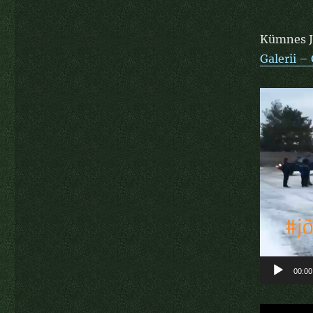
Kümnes J
Galerii –
Videoesit
00:00