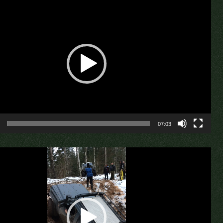
aja
07:03
aja