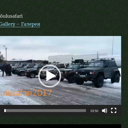
õulusafari
 Gallery – Галерея
aja
03:50