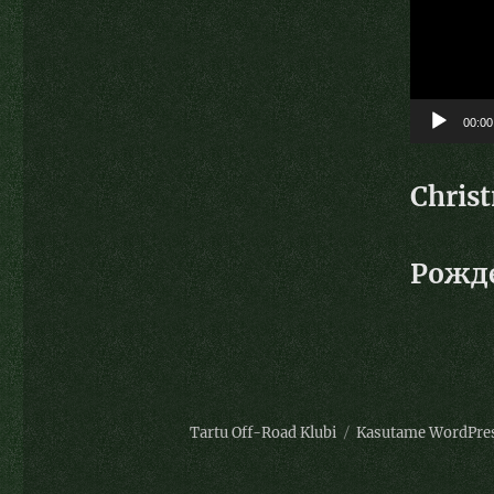
00:00
Christ
Рожде
Tartu Off-Road Klubi
Kasutame WordPre