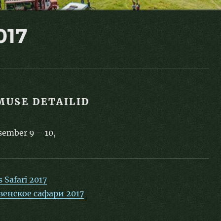
017
MUSE DETAILID
sember 9
–
10,
 Safari 2017
енское сафари 2017