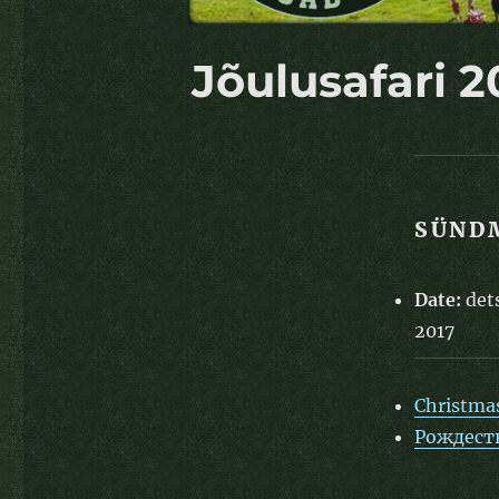
Jõulusafari 2
SÜND
Date:
det
2017
Christmas
Рождеств