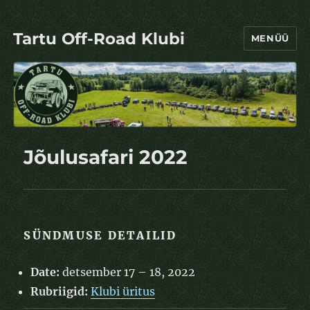
Tartu Off-Road Klubi
MENÜÜ
Jõulusafari 2022
SÜNDMUSE DETAILID
Date:
detsember 17
–
18, 2022
Rubriigid:
Klubi üritus