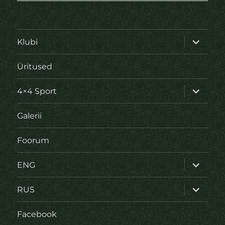
laienda
Klubi
alamme
Üritused
laienda
4×4 Sport
alamme
Galerii
Foorum
laienda
ENG
alamme
laienda
RUS
alamme
Facebook