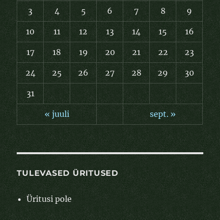
3
4
5
6
7
8
9
10
11
12
13
14
15
16
17
18
19
20
21
22
23
24
25
26
27
28
29
30
31
« juuli
sept. »
TULEVASED ÜRITUSED
Üritusi pole