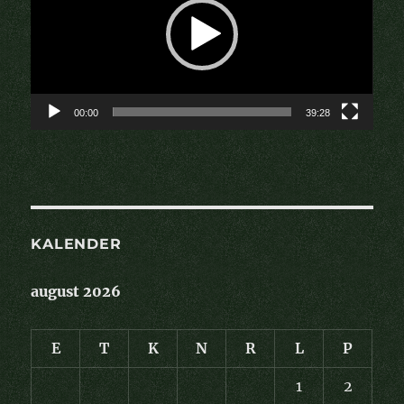
00:00
39:28
KALENDER
august 2026
E
T
K
N
R
L
P
1
2