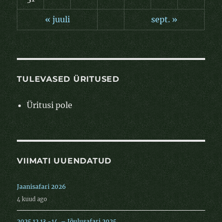
« juuli
sept. »
TULEVASED ÜRITUSED
Üritusi pole
VIIMATI UUENDATUD
Jaanisafari 2026
4 kuud ago
2025.12.13.-14. – Jõulusafari 2025